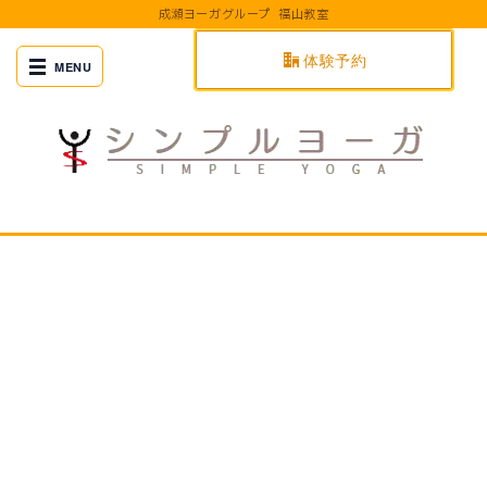
成瀬ヨーガグループ 福山教室
体験予約
[%title%]
[%article_date_notime%]
[%title%]
[%article_date_notime_wa%]