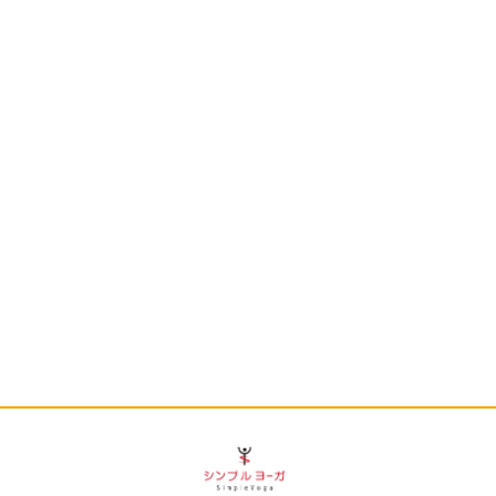
方へ
料金
当教室について
メディア掲載情報
クラス時間・アクセス
お問い合わせ
カレンダー
グ
出張教室・各支部
特定商取引法に基づく表記