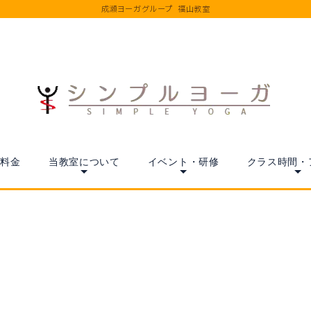
成瀬ヨーガグループ 福山教室
料金
当教室について
イベント・研修
クラス時間・
[%title%]
[%article_date_notime%]