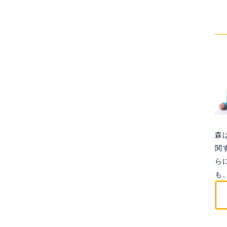
title%]
森
関
ら
も