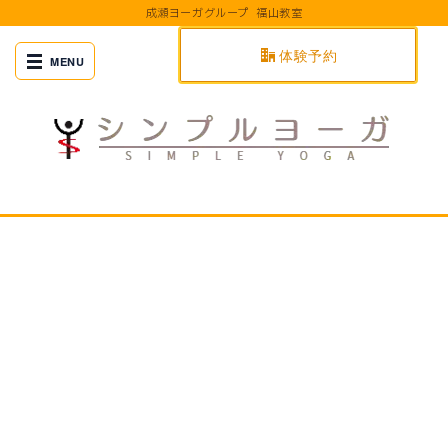
成瀬ヨーガグループ 福山教室
体験予約
[%title%]
[%article_date_notime%]
[%title%]
[%article_date_notime_wa%]