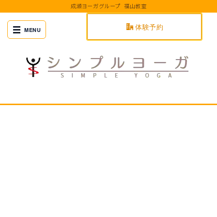
成瀬ヨーガグループ 福山教室
体験予約
[%title%]
[%article_date_notime%]
[%title%]
[%article_date_notime_wa%]