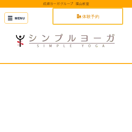
成瀬ヨーガグループ 福山教室
体験予約
[%title%]
[%article_date_notime%]
[%title%]
[%article_date_notime_wa%]