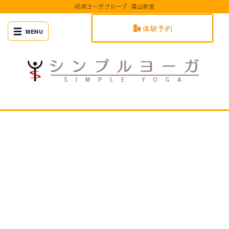
成瀬ヨーガグループ 福山教室
体験予約
成瀬雅春先生直接指導研修
[%article_list_start%]
[%list_start%]
[!% if (image.url!="") { %]
[!% } %]
[%list_end%]
[%article_date_notime_wa%]
[%title%]